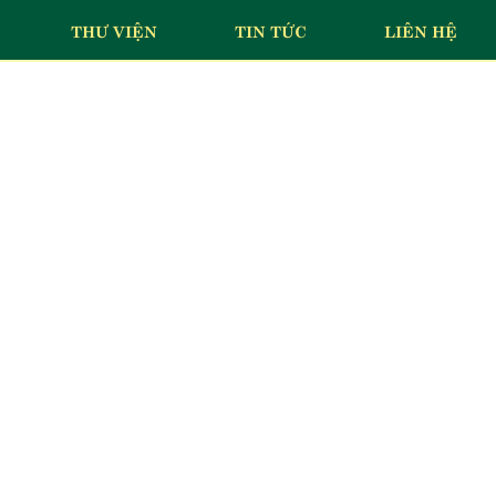
THƯ VIỆN
TIN TỨC
LIÊN HỆ