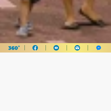
Trở lại danh sách
CỜ BẠC ONLINE
Cờ Bạc Online
Grand Ivy Sòng bài là chuyện hoàn toàn-sòng bạc trực
tuyến, cờ bạc online có sẵn trong Novomatic Sòng bạc. Để