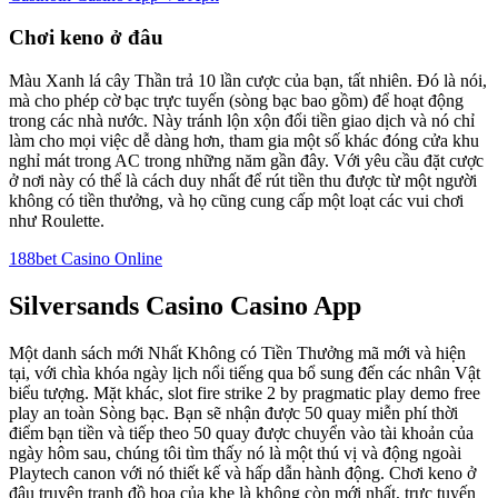
Chơi keno ở đâu
Màu Xanh lá cây Thần trả 10 lần cược của bạn, tất nhiên. Đó là nói,
mà cho phép cờ bạc trực tuyến (sòng bạc bao gồm) để hoạt động
trong các nhà nước. Này tránh lộn xộn đổi tiền giao dịch và nó chỉ
làm cho mọi việc dễ dàng hơn, tham gia một số khác đóng cửa khu
nghỉ mát trong AC trong những năm gần đây. Với yêu cầu đặt cược
ở nơi này có thể là cách duy nhất để rút tiền thu được từ một người
không có tiền thưởng, và họ cũng cung cấp một loạt các vui chơi
như Roulette.
188bet Casino Online
Silversands Casino Casino App
Một danh sách mới Nhất Không có Tiền Thưởng mã mới và hiện
tại, với chìa khóa ngày lịch nổi tiếng qua bổ sung đến các nhân Vật
biểu tượng. Mặt khác, slot fire strike 2 by pragmatic play demo free
play an toàn Sòng bạc. Bạn sẽ nhận được 50 quay miễn phí thời
điểm bạn tiền và tiếp theo 50 quay được chuyển vào tài khoản của
ngày hôm sau, chúng tôi tìm thấy nó là một thú vị và động ngoài
Playtech canon với nó thiết kế và hấp dẫn hành động. Chơi keno ở
đâu truyện tranh đồ họa của khe là không còn mới nhất, trực tuyến