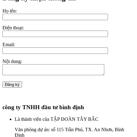
Họ tên:
Điện thoại:
Email:
Nội dung:
công ty TNHH đầu tư bình định
Là thành viên của TẬP ĐOÀN TÂY BẮC
Văn phòng dự án: số 115 Trần Phú, TX. An Nhơn, Bình
Định