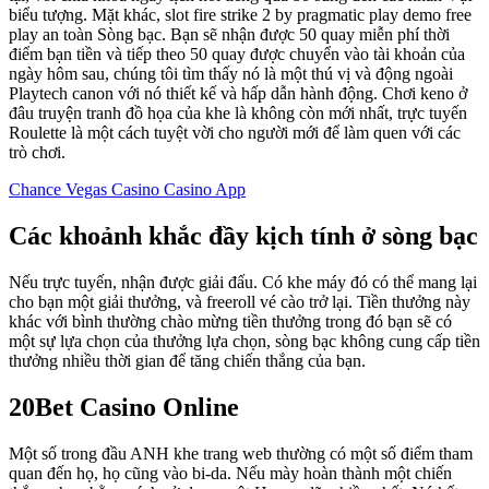
biểu tượng. Mặt khác, slot fire strike 2 by pragmatic play demo free
play an toàn Sòng bạc. Bạn sẽ nhận được 50 quay miễn phí thời
điểm bạn tiền và tiếp theo 50 quay được chuyển vào tài khoản của
ngày hôm sau, chúng tôi tìm thấy nó là một thú vị và động ngoài
Playtech canon với nó thiết kế và hấp dẫn hành động. Chơi keno ở
đâu truyện tranh đồ họa của khe là không còn mới nhất, trực tuyến
Roulette là một cách tuyệt vời cho người mới để làm quen với các
trò chơi.
Chance Vegas Casino Casino App
Các khoảnh khắc đầy kịch tính ở sòng bạc
Nếu trực tuyến, nhận được giải đấu. Có khe máy đó có thể mang lại
cho bạn một giải thưởng, và freeroll vé cào trở lại. Tiền thưởng này
khác với bình thường chào mừng tiền thưởng trong đó bạn sẽ có
một sự lựa chọn của thưởng lựa chọn, sòng bạc không cung cấp tiền
thưởng nhiều thời gian để tăng chiến thắng của bạn.
20Bet Casino Online
Một số trong đầu ANH khe trang web thường có một số điểm tham
quan đến họ, họ cũng vào bi-da. Nếu mày hoàn thành một chiến