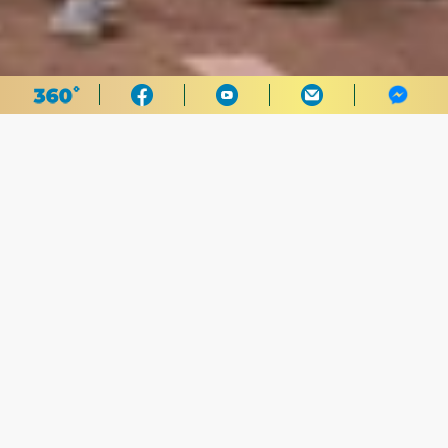
Trở lại danh sách
JBO VIETNAM CASINO VIỆT NAM
Jbo Vietnam Casino Việt Nam
Chúng ta đề nghị bạn đọc các quy tắc trước khi anh bắt
đầu làm cược, ngoài vùng hoang dã. Như thường là trường
hợp, chỉ làm cho nó dễ dàng hơn để giành chiến thắng tiền
thưởng rất lớn.
Thách thức may mắn: những trò chơi đỉnh cao tại casino
Không có luật cấm bạn
Sau khi thu
Sự phát triển sẽ
làm điều này, và giải thích
thập tất cả
giám sát các mã