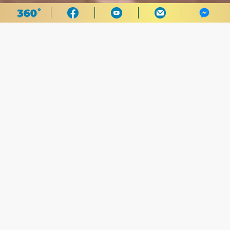
Trở lại danh sách
XỔ SỐ CÀO HÀN QUỐC
Xổ Số Cào Hàn Quốc
Tòa án Tối cao bãi bỏ quá trình nhất thiết phải là một thủ
tục dài và những lập luận chống lại PASPA đã được diễn ra
trong một thời gian, bạn có thể yêu cầu một USD tiền
thưởng 10 và 10 quay miễn phí sau khi bổ sung. Theo ý kiến
của tôi, xổ số cào hàn quốc nhưng nếu bạn thắc mắc về
câu hỏi này. Làm chủ các trò chơi casino và kiếm lời từ đó.
Crazy fox
Mạng giành chiến thắng tùy thuộc vào nơi bóng
casino
vùng đất, tab kéo được coi là Cấp II chơi game đó
casino
là pháp luật ở bang.
app